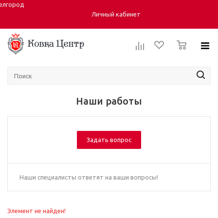
елгород
Город:
ул. Студенческая 40, корпус 6
Личный кабинет
0
Наши работы
Задать вопрос
Наши специалисты ответят на ваши вопросы!
Элемент не найден!