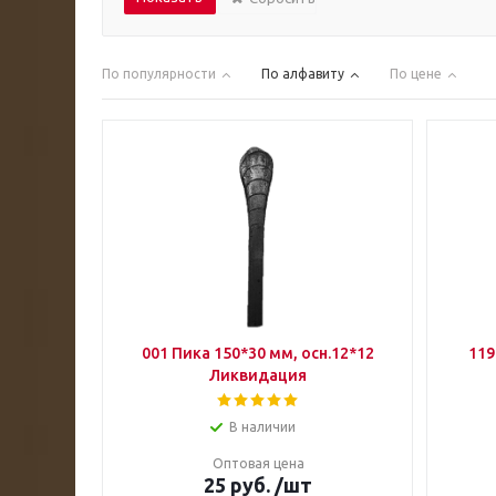
По популярности
По алфавиту
По цене
001 Пика 150*30 мм, осн.12*12
119
Ликвидация
В наличии
Оптовая цена
25
руб.
/шт