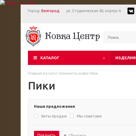
Город:
Белгород
ул. Студенческая 40, корпус 6
КАТАЛОГ
ИЗДЕЛИЯ
Главная
-
Каталог
-
Элементы ковки
-
Пики
Пики
Наши предложения
Хиты продаж
Мы советуем
Сбросить