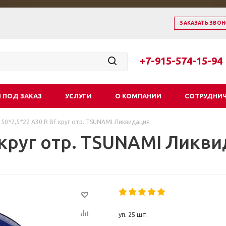
ЗАКАЗАТЬ ЗВОН
+7-915-574-15-94
 ПОД ЗАКАЗ
УСЛУГИ
О КОМПАНИИ
СОТРУДНИ
150*2,5*22 А30 R BF круг отр. TSUNAMI Ликвидация
F круг отр. TSUNAMI Ликв
уп. 25 шт.