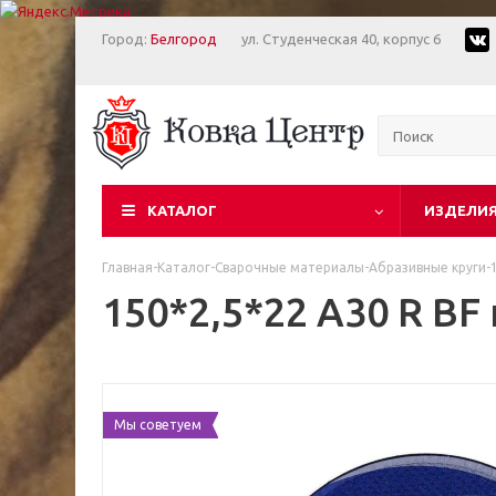
Город:
Белгород
ул. Студенческая 40, корпус 6
КАТАЛОГ
ИЗДЕЛИЯ
Главная
-
Каталог
-
Сварочные материалы
-
Абразивные круги
-
150*2,5*22 А30 R B
Мы советуем