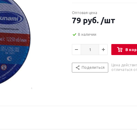
Оптовая цена
79
руб.
/шт
В наличии
В кор
Цена действи
Поделиться
отличаться от