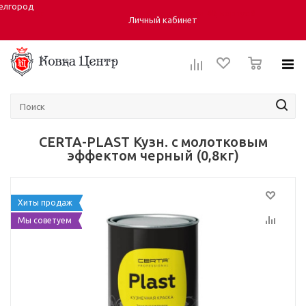
елгород
Город:
ул. Студенческая 40, корпус 6
Личный кабинет
0
CERTA-PLAST Кузн. с молотковым
эффектом черный (0,8кг)
Хиты продаж
Мы советуем