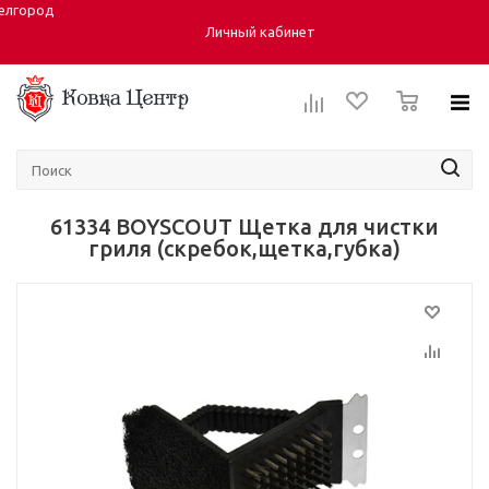
елгород
Город:
ул. Студенческая 40, корпус 6
Личный кабинет
0
61334 BOYSCOUT Щетка для чистки
гриля (скребок,щетка,губка)