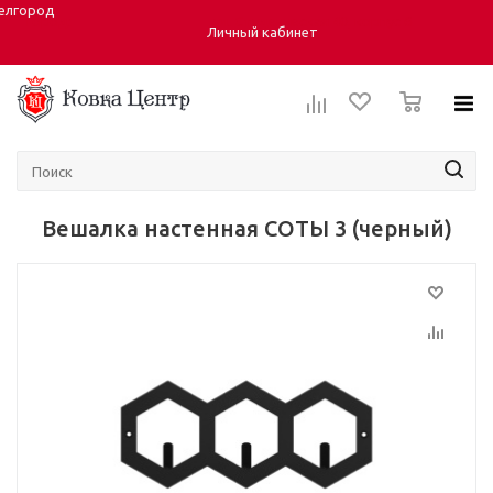
елгород
Город:
ул. Студенческая 40, корпус 6
Личный кабинет
0
Вешалка настенная СОТЫ 3 (черный)