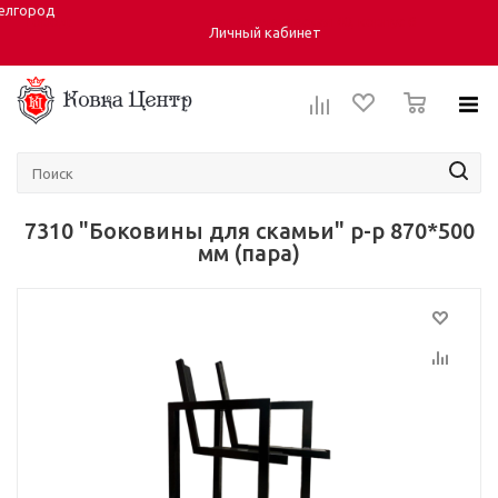
елгород
Город:
ул. Студенческая 40, корпус 6
Личный кабинет
0
7310 "Боковины для скамьи" р-р 870*500
мм (пара)