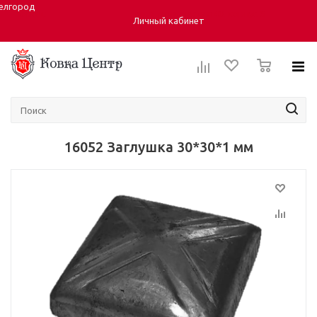
елгород
Город:
ул. Студенческая 40, корпус 6
Личный кабинет
0
16052 Заглушка 30*30*1 мм