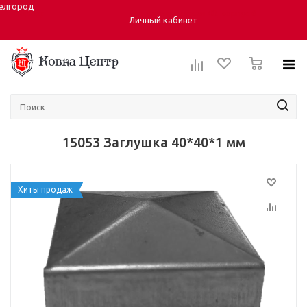
елгород
Город:
ул. Студенческая 40, корпус 6
Личный кабинет
0
15053 Заглушка 40*40*1 мм
Хиты продаж