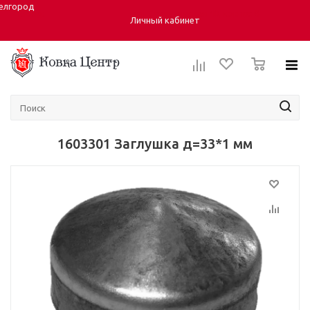
елгород
Город:
ул. Студенческая 40, корпус 6
Личный кабинет
0
1603301 Заглушка д=33*1 мм