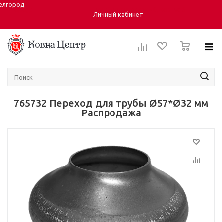
елгород
Город:
ул. Студенческая 40, корпус 6
Личный кабинет
0
765732 Переход для трубы Ø57*Ø32 мм
Распродажа