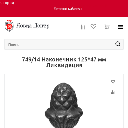
елгород
Город:
ул. Студенческая 40, корпус 6
Личный кабинет
0
749/14 Наконечник 125*47 мм
Ликвидация