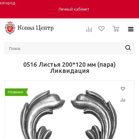
елгород
Город:
ул. Студенческая 40, корпус 6
Личный кабинет
0
0516 Листья 200*120 мм (пара)
Ликвидация
Новинки