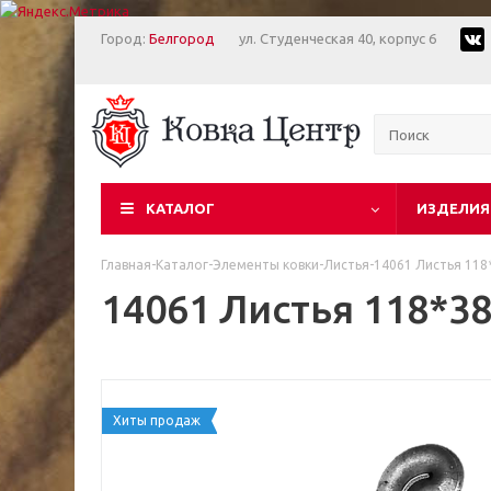
Город:
Белгород
ул. Студенческая 40, корпус 6
КАТАЛОГ
ИЗДЕЛИЯ
Главная
-
Каталог
-
Элементы ковки
-
Листья
-
14061 Листья 118
14061 Листья 118*38
Хиты продаж