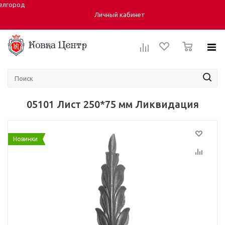
елгород
Город:
ул. Студенческая 40, корпус 6
Личный кабинет
0
05101 Лист 250*75 мм Ликвидация
Новинки