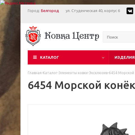
Город:
Белгород
ул. Студенческая 40, корпус 6
КАТАЛОГ
ИЗДЕЛИЯ
Главная
-
Каталог
-
Элементы ковки
-
Эксклюзив
-
6454 Морской 
6454 Морской конёк