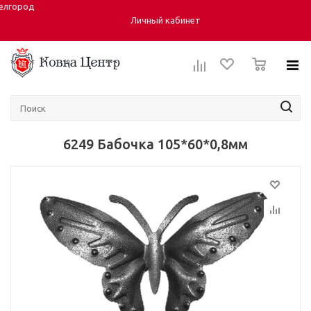
елгород
Город:
ул. Студенческая 40, корпус 6
Личный кабинет
0
6249 Бабочка 105*60*0,8мм